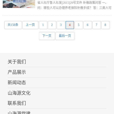
省人社厅鲁人社发[2015]29号文件 补缴政策问答 一、
问：哪些人可以办理养老保险补缴手续？ 答：三类人可
以办理补缴手续： （一）我市企业职工中仍与单位存续
劳动关系、未到达法定...
共158条
上一页
1
2
3
4
5
6
7
8
下一页
最后一页
关于我们
产品展示
新闻动态
山海源文化
联系我们
山海源党建