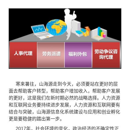
寒来暑往
，山海源
走到今天
，必须要站在更好的层
面去帮助客户转型，帮助客户增加收入，帮助客户发展
的更好，这是我们在新时期必然的战略选择。
人力
资源
和
互联网
业务
要持续
进步
发展，人力资源和互联网
要有
结合
与
突破，
山海源
信息化系统建设与应用
和创业
孵化
更是
要
稳健
的踏出第一步。
2017年
，
社会
环境的变化，
政治经济
的不确定性正