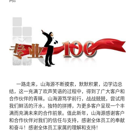
一路
走来
，山海源不断摸索，默默积累，边学边总
结，这一充满了欢声笑语的过程中，得到
了
广大客户
和
合作伙伴的青睐。山海源
笃学前行
，战战兢兢，尝试用
我们鲜活的汗水，独特的拼搏，为更多
客户
呈现一个丰
满而充满未来的合作前景。
值此新年
，
山海源
感谢客户
和合作伙伴对我们的
信任
与支持，感谢全体员工的
奉献
和奋斗！感谢
全体
员工家属的
理解
和支持！