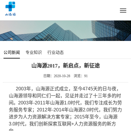
Togg
navi
公司新闻
专业知识
行业动态
山海源2017，新启点，新征途
日期：2020-10-28
浏览：
91
2003
年
，
山海源正式成立，
至今
4745天
的日与夜
，
山海源领导和同仁们一起，见证并走过了十三年多的时
间。
2003年
-2011
年山海源
1.0
时代，我们
专注
成长为劳
务服务专家；2012年
-2014
年山
海源
2.0时代，我们努力
进步为
人力资源解决方案专家；2015年
至今，
山海源
3.0时代，我们
创新探索
互联网+人力资源服务的
新
方
向
。