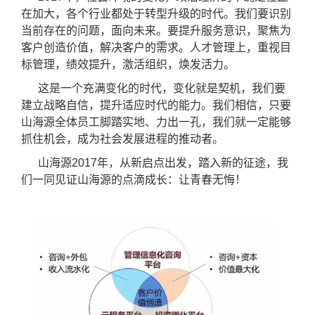
在加大，
各个
行业都处于转型
升级
的时代。我们
要
识别
当前存在的问题，面向未来。
要提升
服务意识，聚焦为
客户创造价值，解决客户的
需求
。
人才
管理上，
重视目
标
管理，绩效提升，激活组织，焕发活力
。
这是一个
充满变化的时代，变化就是契机，我们要
建立战略自信，提升适应时代的能力。我们
相信
，只要
山海源全体员工脚踏实地
、
力出一孔，我们就一定
能够
抓住机会，成为社会发展进程的推动者。
山海源2017年
，
从新启点
出发，踏
入
新的征途，我
们一同见证山海源的点滴成长
：
让青春无悔
！